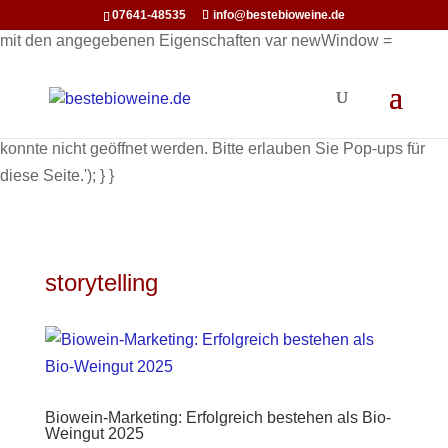
function openInNewWindow(url) { // Öffnet ein neues Fenster
07641-48535
info@bestebioweine.de
mit den angegebenen Eigenschaften var newWindow =
window.open(url, '_blank', 'width=800,height=600'); if
(newWindow) { newWindow.focus(); // Optional: Setzt den
Fokus auf das neue Fenster } else { alert('Pop-up Fenster
konnte nicht geöffnet werden. Bitte erlauben Sie Pop-ups für
diese Seite.'); } }
storytelling
Biowein-Marketing: Erfolgreich bestehen als Bio-
Weingut 2025