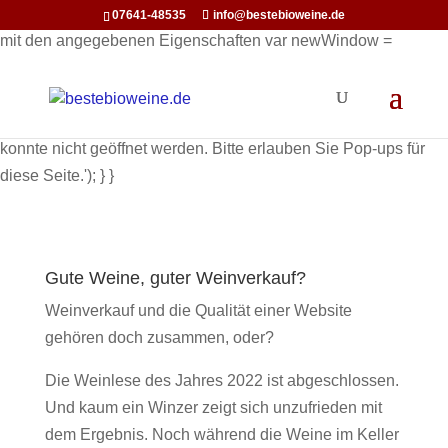
function openInNewWindow(url) { // Öffnet ein neues Fenster
07641-48535
info@bestebioweine.de
mit den angegebenen Eigenschaften var newWindow =
window.open(url, '_blank', 'width=800,height=600'); if
(newWindow) { newWindow.focus(); // Optional: Setzt den
Fokus auf das neue Fenster } else { alert('Pop-up Fenster
konnte nicht geöffnet werden. Bitte erlauben Sie Pop-ups für
diese Seite.'); } }
Gute Weine, guter Weinverkauf?
Weinverkauf und die Qualität einer Website
gehören doch zusammen, oder?
Die Weinlese des Jahres 2022 ist abgeschlossen.
Und kaum ein Winzer zeigt sich unzufrieden mit
dem Ergebnis. Noch während die Weine im Keller