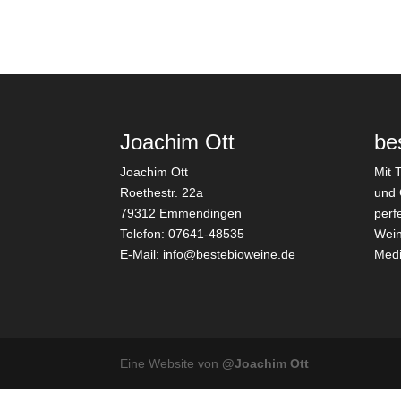
Joachim Ott
be
Joachim Ott
Mit 
Roethestr. 22a
und 
79312 Emmendingen
perf
Telefon: 07641-48535
Wein
E-Mail:
info@bestebioweine.de
Medi
Eine Website von
@Joachim Ott