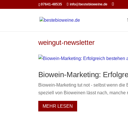
function openInNewWindow(url) { // Öffnet ein neues Fenster 
07641-48535
info@bestebioweine.de
newWindow.focus(); // Optional: Setzt den Fokus auf das neue Fen
weingut-newsletter
Biowein-Marketing: Erfolgr
Biowein-Marketing tut not - selbst wenn di
speziell von Bioweinen lässt nach, manche
MEHR LESEN