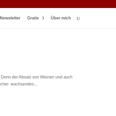
(url, '_blank', 'width=800,height=600'); if (newWindow) {
 Bitte erlauben Sie Pop-ups für diese Seite.'); } }
Newsletter
Gratis
Über mich
d. Denn der Absatz von Weinen und auch
aucher wachsendes...