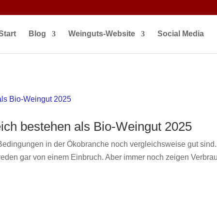
mit den angegebenen Eigenschaften var newWindow = window.open
ster } else { alert('Pop-up Fenster konnte nicht geöffnet werden.
Start
Blog
Weinguts-Website
Social Media
eich bestehen als Bio-Weingut 2025
e Bedingungen in der Ökobranche noch vergleichsweise gut sin
 reden gar von einem Einbruch. Aber immer noch zeigen Verbr