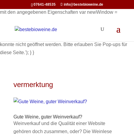
function openInNewWindow(url) { // Öffnet ein neues Fenster
07641-48535
info@bestebioweine.de
mit den angegebenen Eigenschaften var newWindow =
window.open(url, '_blank', 'width=800,height=600'); if
(newWindow) { newWindow.focus(); // Optional: Setzt den
Fokus auf das neue Fenster } else { alert('Pop-up Fenster
konnte nicht geöffnet werden. Bitte erlauben Sie Pop-ups für
diese Seite.'); } }
vermerktung
Gute Weine, guter Weinverkauf?
Weinverkauf und die Qualität einer Website
gehören doch zusammen, oder? Die Weinlese