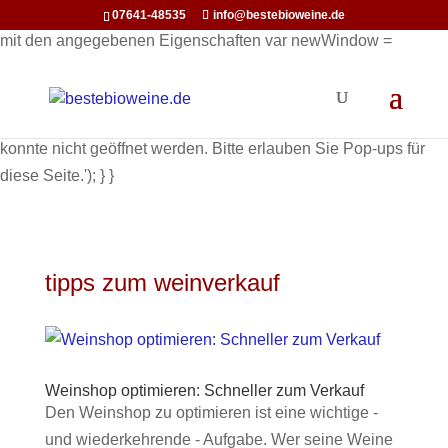
function openInNewWindow(url) { // Öffnet ein neues Fenster
07641-48535
info@bestebioweine.de
mit den angegebenen Eigenschaften var newWindow =
window.open(url, '_blank', 'width=800,height=600'); if
(newWindow) { newWindow.focus(); // Optional: Setzt den
Fokus auf das neue Fenster } else { alert('Pop-up Fenster
konnte nicht geöffnet werden. Bitte erlauben Sie Pop-ups für
diese Seite.'); } }
tipps zum weinverkauf
Weinshop optimieren: Schneller zum Verkauf
Den Weinshop zu optimieren ist eine wichtige -
und wiederkehrende - Aufgabe. Wer seine Weine