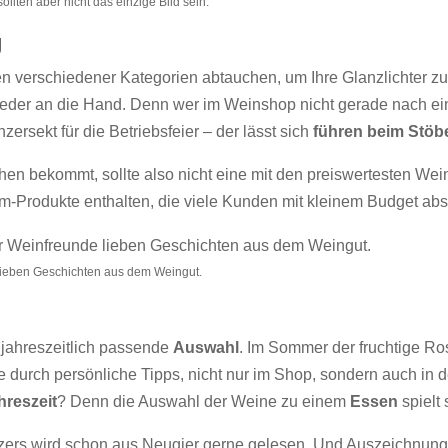
ollten aber nicht das einzige Bild sein.
g
fen verschiedener Kategorien abtauchen, um Ihre Glanzlichter zu 
wieder an die Hand. Denn wer im Weinshop nicht gerade nach e
ersekt für die Betriebsfeier – der lässt sich
führen beim Stöb
hen bekommt, sollte also nicht eine mit den preiswertesten Wein
ium-Produkte enthalten, die viele Kunden mit kleinem Budget abs
 lieben Geschichten aus dem Weingut.
 jahreszeitlich passende
Auswahl
. Im Sommer der fruchtige Ro
 durch persönliche Tipps, nicht nur im Shop, sondern auch in 
hreszeit
? Denn die Auswahl der Weine zu einem
Essen
spielt 
ers wird schon aus Neugier gerne gelesen. Und Auszeichnungen