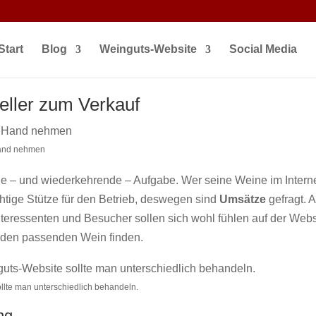
mit den angegebenen Eigenschaften var newWindow = window.open
ster } else { alert('Pop-up Fenster konnte nicht geöffnet werden.
Start
Blog
Weinguts-Website
Social Media
eller zum Verkauf
Hand nehmen
e – und wiederkehrende – Aufgabe. Wer seine Weine im Internet a
htige Stütze für den Betrieb, deswegen sind
Umsätze
gefragt. A
teressenten und Besucher sollen sich wohl fühlen auf der Webs
 den passenden Wein finden.
ollte man unterschiedlich behandeln.
ng