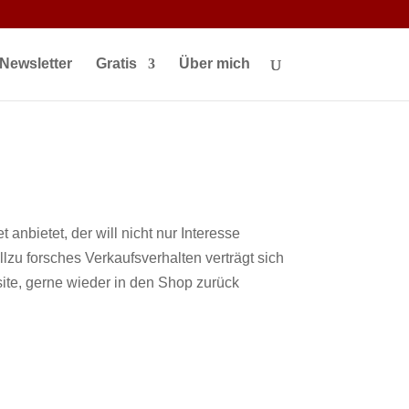
(url, '_blank', 'width=800,height=600'); if (newWindow) {
 Bitte erlauben Sie Pop-ups für diese Seite.'); } }
Newsletter
Gratis
Über mich
nbietet, der will nicht nur Interesse
llzu forsches Verkaufsverhalten verträgt sich
ite, gerne wieder in den Shop zurück