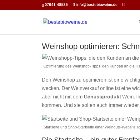
function openInNewWindow(url) { // Öffnet ein neues Fenster 
07641-48535
info@bestebioweine.de
newWindow.focus(); // Optional: Setzt den Fokus auf das neue Fen
Weinshop optimieren: Schn
Optimierung des Weinshop-Tipps: den Kunden an die 
Den Weinshop zu optimieren ist eine wichtig
wecken. Der Weinverkauf online ist eine wic
aber nicht mit dem
Genussprodukt
Wein. In
kommen. Und sie sollen auch immer wieder
Startseite und Shop-Startseite einer Weinguts-Website s
Die Startseite – ein guter Empfa