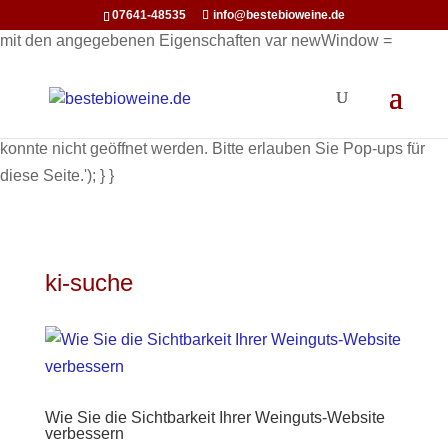
function openInNewWindow(url) { // Öffnet ein neues Fenster
07641-48535
info@bestebioweine.de
mit den angegebenen Eigenschaften var newWindow =
window.open(url, '_blank', 'width=800,height=600'); if
(newWindow) { newWindow.focus(); // Optional: Setzt den
Fokus auf das neue Fenster } else { alert('Pop-up Fenster
konnte nicht geöffnet werden. Bitte erlauben Sie Pop-ups für
diese Seite.'); } }
ki-suche
Wie Sie die Sichtbarkeit Ihrer Weinguts-Website
verbessern